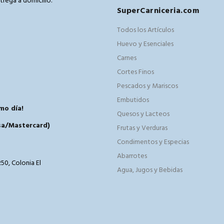
trega a domicilio.
SuperCarniceria.com
m
Todos los Artículos
Huevo y Esenciales
Carnes
Cortes Finos
Pescados y Mariscos
Embutidos
mo día!
Quesos y Lacteos
isa/Mastercard)
Frutas y Verduras
Condimentos y Especias
Abarrotes
50, Colonia El
Agua, Jugos y Bebidas