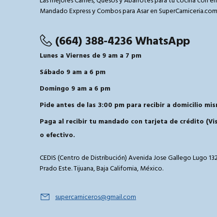
Las mejores Carnes, Quesos y Abarrotes para tu cocina con en
Mandado Express y Combos para Asar en SuperCarniceria.co
(664) 388-4236 WhatsApp
Lunes a Viernes de 9 am a 7 pm
Sábado 9 am a 6 pm
Domingo 9 am a 6 pm
Pide antes de las 3:00 pm para recibir a domicilio mis
Paga al recibir tu mandado con tarjeta de crédito (V
o efectivo.
CEDIS (Centro de Distribución) Avenida Jose Gallego Lugo 132
Prado Este. Tijuana, Baja California, México.
supercarniceros@gmail.com