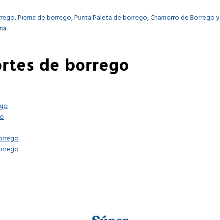
orrego, Pierna de borrego, Punta Paleta de borrego, Chamorro de Borrego 
ana.
ortes de borrego
ego
go
orrego
Borrego