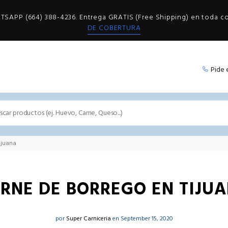
SAPP (664) 388-4236. Entrega GRATIS (Free Shipping) en toda 
DE COBERTURA
Pide 
ijuana
RNE DE BORREGO EN TIJU
por
Super Carniceria
en September 15, 2020