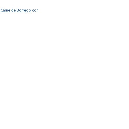
y
Carne de Borrego
con