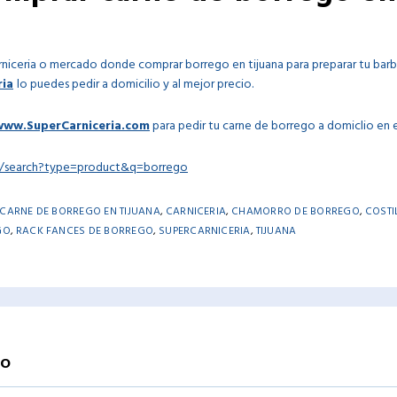
rniceria o mercado donde comprar borrego en tijuana para preparar tu barb
ria
lo puedes pedir a domicilio y al mejor precio.
www.SuperCarniceria.com
para pedir tu carne de borrego a domiclio en el
om/search?type=product&q=borrego
CARNE DE BORREGO EN TIJUANA
,
CARNICERIA
,
CHAMORRO DE BORREGO
,
COSTI
GO
,
RACK FANCES DE BORREGO
,
SUPERCARNICERIA
,
TIJUANA
IO