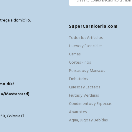
trega a domicilio.
SuperCarniceria.com
m
Todos los Artículos
Huevo y Esenciales
Carnes
Cortes Finos
Pescados y Mariscos
Embutidos
mo día!
Quesos y Lacteos
isa/Mastercard)
Frutas y Verduras
Condimentos y Especias
Abarrotes
50, Colonia El
Agua, Jugos y Bebidas