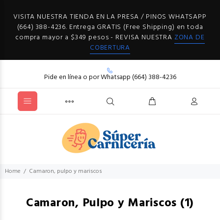
VISITA NUESTRA TIENDA EN LA PRESA / PINOS WHATSAPP
(664) 388-4236. Entrega GRATIS (Free Shipping) en toda
compra mayor a $349 pesos - REVISA NUESTRA
ZONA DE
COBERTURA
Pide en línea o por Whatsapp (664) 388-4236
Home
Camaron, pulpo y mariscos
Camaron, Pulpo y Mariscos
(1)