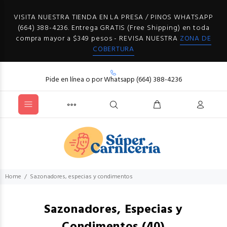
VISITA NUESTRA TIENDA EN LA PRESA / PINOS WHATSAPP
(664) 388-4236. Entrega GRATIS (Free Shipping) en toda
compra mayor a $349 pesos - REVISA NUESTRA
ZONA DE
COBERTURA
Pide en línea o por Whatsapp (664) 388-4236
Home
Sazonadores, especias y condimentos
Sazonadores, Especias y