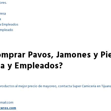
ores.
resa
a
 a Empleados
Empleado
mprar Pavos, Jamones y Pi
a y Empleados?
productos al mejor precio de mayoreo, contacta Super Carniceria en Tijuan
gmail.com
ceros.com