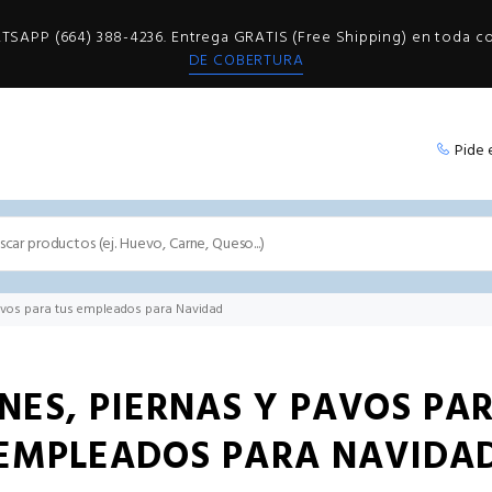
SAPP (664) 388-4236. Entrega GRATIS (Free Shipping) en toda 
DE COBERTURA
Pide 
avos para tus empleados para Navidad
ES, PIERNAS Y PAVOS PA
EMPLEADOS PARA NAVIDA