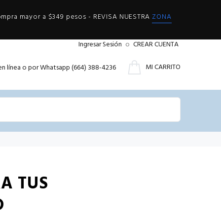
compra mayor a $349 pesos - REVISA NUESTRA
ZONA
Ingresar Sesión
o
CREAR CUENTA
MI CARRITO
en línea o por Whatsapp (664) 388-4236
RA TUS
D