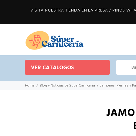
VISITA NUESTRA TIENDA EN LA PRESA / PINOS WHAT
VER CATALOGOS
Home
Blog y Noticias de SuperCarniceria
Jamones, Piernas y P
JAMON