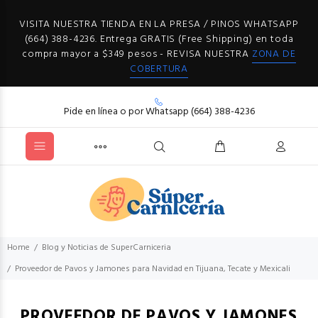
VISITA NUESTRA TIENDA EN LA PRESA / PINOS WHATSAPP
(664) 388-4236. Entrega GRATIS (Free Shipping) en toda
compra mayor a $349 pesos - REVISA NUESTRA
ZONA DE
COBERTURA
Pide en línea o por Whatsapp (664) 388-4236
Home
Blog y Noticias de SuperCarniceria
Proveedor de Pavos y Jamones para Navidad en Tijuana, Tecate y Mexicali
PROVEEDOR DE PAVOS Y JAMONES