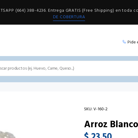
SAPP (664) 388-4236. Entrega GRATIS (Free Shipping) en toda 
DE COBERTURA
Pide 
SKU:
V-160-2
Arroz Blanco
$ 23.50