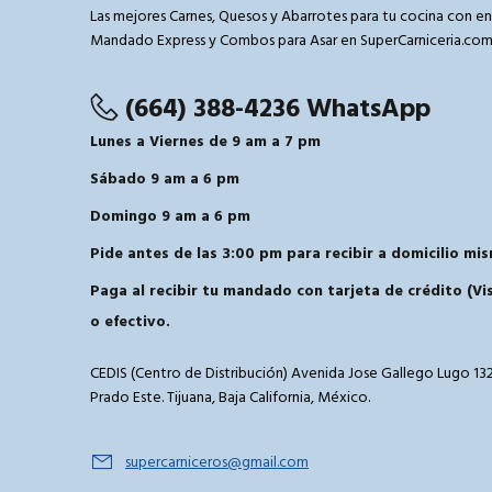
Las mejores Carnes, Quesos y Abarrotes para tu cocina con en
Mandado Express y Combos para Asar en SuperCarniceria.co
(664) 388-4236 WhatsApp
Lunes a Viernes de 9 am a 7 pm
Sábado 9 am a 6 pm
Domingo 9 am a 6 pm
Pide antes de las 3:00 pm para recibir a domicilio mis
Paga al recibir tu mandado con tarjeta de crédito (V
o efectivo.
CEDIS (Centro de Distribución) Avenida Jose Gallego Lugo 132
Prado Este. Tijuana, Baja California, México.
supercarniceros@gmail.com