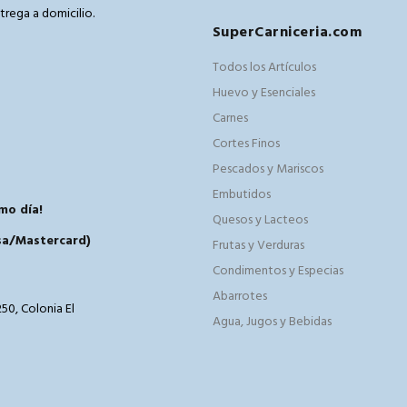
trega a domicilio.
SuperCarniceria.com
m
Todos los Artículos
Huevo y Esenciales
Carnes
Cortes Finos
Pescados y Mariscos
Embutidos
mo día!
Quesos y Lacteos
isa/Mastercard)
Frutas y Verduras
Condimentos y Especias
Abarrotes
50, Colonia El
Agua, Jugos y Bebidas