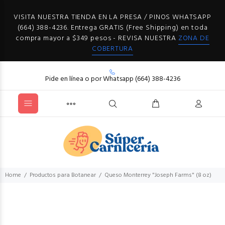
VISITA NUESTRA TIENDA EN LA PRESA / PINOS WHATSAPP
(664) 388-4236. Entrega GRATIS (Free Shipping) en toda
compra mayor a $349 pesos - REVISA NUESTRA
ZONA DE
COBERTURA
Pide en línea o por Whatsapp (664) 388-4236
Home
Productos para Botanear
Queso Monterrey "Joseph Farms" (8 oz)