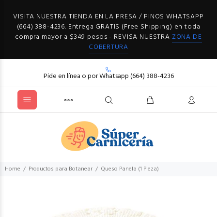
VISITA NUESTRA TIENDA EN LA PRESA / PINOS WHATSAPP
(664) 388-4236. Entrega GRATIS (Free Shipping) en toda
compra mayor a $349 pesos - REVISA NUESTRA
ZONA DE
COBERTURA
Pide en línea o por Whatsapp (664) 388-4236
Home
Productos para Botanear
Queso Panela (1 Pieza)