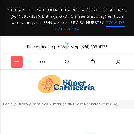
VISITA NUESTRA TIENDA EN LA PRESA / PINOS WHATSAPP
(664) 388-4236. Entrega GRATIS (Free Shipping) en toda
compra mayor a $349 pesos - REVISA NUESTRA
ZONA DE
COBERTURA
Pide en línea o por Whatsapp (664) 388-4236
Home
Huevo y Esenciales
Pechuga sin Hueso Natural de Pollo (1 kg)