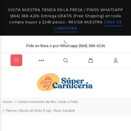
VISITA NUESTRA TIENDA EN LA PRESA / PINOS WHATSAPP
(664) 388-4236. Entrega GRATIS (Free Shipping) en toda
compra mayor a $349 pesos - REVISA NUESTRA
ZONA DE
COBERTURA
Pide en línea o por Whatsapp (664) 388-4236
Home
Carnes esenciales de Res, Cerdo y Pollo
Pierna y Muslo de Pollo (1 kg) - Peso Variable