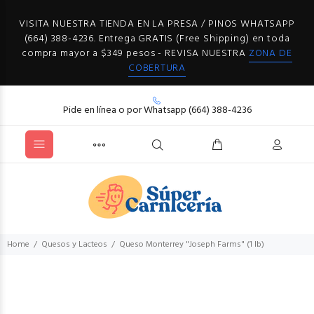
VISITA NUESTRA TIENDA EN LA PRESA / PINOS WHATSAPP
(664) 388-4236. Entrega GRATIS (Free Shipping) en toda
compra mayor a $349 pesos - REVISA NUESTRA
ZONA DE
COBERTURA
Pide en línea o por Whatsapp (664) 388-4236
Home
Quesos y Lacteos
Queso Monterrey "Joseph Farms" (1 lb)