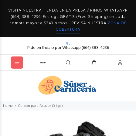
VISITA NUESTRA TIENDA EN LA PRESA / PINOS WHATSAPP
(664) 388-4236. Entrega GRATIS (Free Shipping) en toda
compra mayor a $349 pesos - REVISA NUESTRA
ZONA DE
COBERTURA
Pide en línea o por Whatsapp (664) 388-4236
Home
Carbon para Asador (3 kgs)