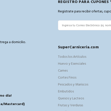
REGISTRO PARA CUPONES 
Registrate para recibir ofertas, cu
trega a domicilio.
SuperCarniceria.com
m
Todos los Artículos
Huevo y Esenciales
Carnes
Cortes Finos
Pescados y Mariscos
Embutidos
mo día!
Quesos y Lacteos
isa/Mastercard)
Frutas y Verduras