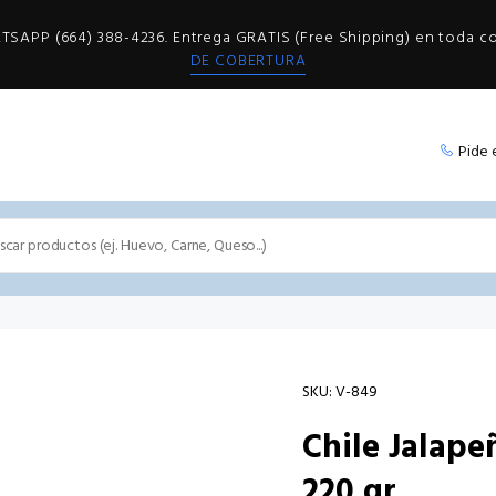
SAPP (664) 388-4236. Entrega GRATIS (Free Shipping) en toda 
DE COBERTURA
Pide 
SKU:
V-849
Chile Jalape
220 gr