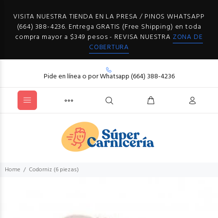
VISITA NUESTRA TIENDA EN LA PRESA / PINOS WHATSAPP
(664) 388-4236. Entrega GRATIS (Free Shipping) en toda
compra mayor a $349 pesos - REVISA NUESTRA
ZONA DE
COBERTURA
Pide en línea o por Whatsapp (664) 388-4236
Home
Codorniz (6 piezas)