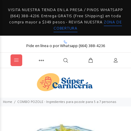
VISITA NUESTRA TIENDA EN LA PRESA / PINOS WHATSAPP
(664) 388-4236. Entrega GRATIS (Free Shipping) en toda
compra mayor a $349 pesos - REVISA NUESTRA
ZONA DE
COBERTURA
Pide en línea o por Whatsapp (664) 388-4236
Home
COMBO POZOLE - Ingredientes para pozole para 5 a 7 personas