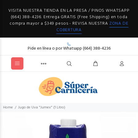
VISITA NUESTRA TIENDA EN LA PRESA / PINOS WHATSAPP
(664) 388-4236. Entrega GRATIS (Free Shipping) en toda
compra mayor a $349 pesos - REVISA NUESTRA
ZONA DE
COBERTURA
Pide en línea o por Whatsapp (664) 388-4236
Home
Jugo de Uva "Jumex" (1 Litro)