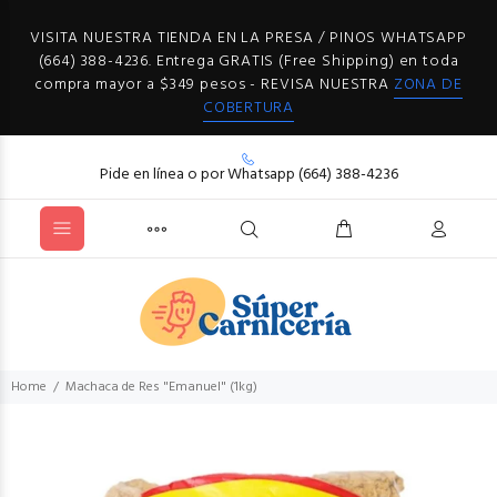
VISITA NUESTRA TIENDA EN LA PRESA / PINOS WHATSAPP
(664) 388-4236. Entrega GRATIS (Free Shipping) en toda
compra mayor a $349 pesos - REVISA NUESTRA
ZONA DE
COBERTURA
Pide en línea o por Whatsapp (664) 388-4236
Home
Machaca de Res "Emanuel" (1kg)