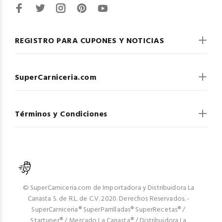
REGISTRO PARA CUPONES Y NOTICIAS
SuperCarniceria.com
Términos y Condiciones
© SuperCarniceria.com de Importadora y Distribuidora La
Canasta S. de R.L. de C.V. 2020. Derechos Reservados. -
SuperCarniceria® SuperParrilladas® SuperRecetas® /
Startuper® / Mercado La Canasta® / Distribuidora La