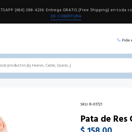
SAPP (664) 388-4236. Entrega GRATIS (Free Shipping) en toda 
DE COBERTURA
Pide 
SKU:
R-01721
Pata de Res 
$ 158.00