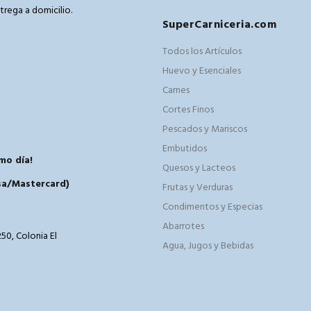
trega a domicilio.
SuperCarniceria.com
m
Todos los Artículos
Huevo y Esenciales
Carnes
Cortes Finos
Pescados y Mariscos
Embutidos
mo día!
Quesos y Lacteos
isa/Mastercard)
Frutas y Verduras
Condimentos y Especias
Abarrotes
50, Colonia El
Agua, Jugos y Bebidas