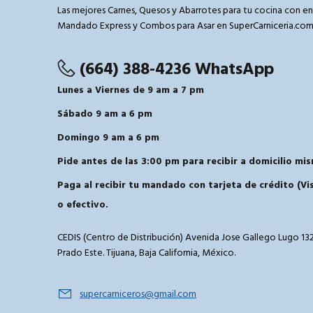
Las mejores Carnes, Quesos y Abarrotes para tu cocina con en
Mandado Express y Combos para Asar en SuperCarniceria.co
(664) 388-4236 WhatsApp
Lunes a Viernes de 9 am a 7 pm
Sábado 9 am a 6 pm
Domingo 9 am a 6 pm
Pide antes de las 3:00 pm para recibir a domicilio mis
Paga al recibir tu mandado con tarjeta de crédito (V
o efectivo.
CEDIS (Centro de Distribución) Avenida Jose Gallego Lugo 132
Prado Este. Tijuana, Baja California, México.
supercarniceros@gmail.com