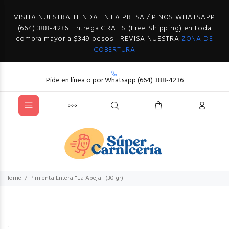
VISITA NUESTRA TIENDA EN LA PRESA / PINOS WHATSAPP
(664) 388-4236. Entrega GRATIS (Free Shipping) en toda
compra mayor a $349 pesos - REVISA NUESTRA
ZONA DE
COBERTURA
Pide en línea o por Whatsapp (664) 388-4236
Home
Pimienta Entera "La Abeja" (30 gr)