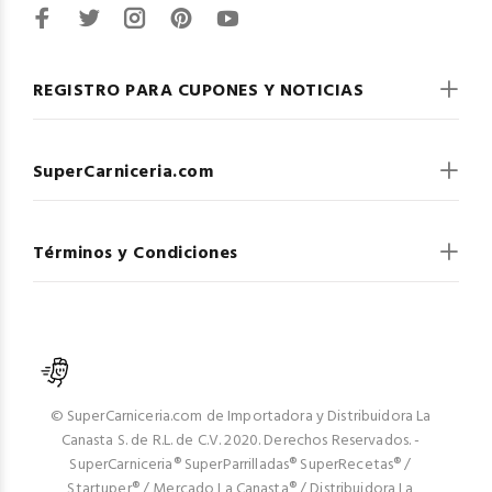
REGISTRO PARA CUPONES Y NOTICIAS
SuperCarniceria.com
Términos y Condiciones
© SuperCarniceria.com de Importadora y Distribuidora La
Canasta S. de R.L. de C.V. 2020. Derechos Reservados. -
SuperCarniceria® SuperParrilladas® SuperRecetas® /
Startuper® / Mercado La Canasta® / Distribuidora La