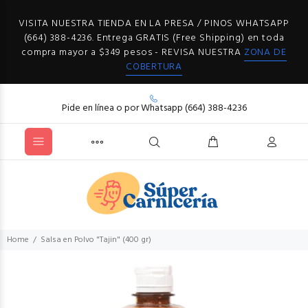
VISITA NUESTRA TIENDA EN LA PRESA / PINOS WHATSAPP
(664) 388-4236. Entrega GRATIS (Free Shipping) en toda
compra mayor a $349 pesos - REVISA NUESTRA
ZONA DE
COBERTURA
Pide en línea o por Whatsapp (664) 388-4236
Home
Salsa en Polvo "Tajin" (400 gr)