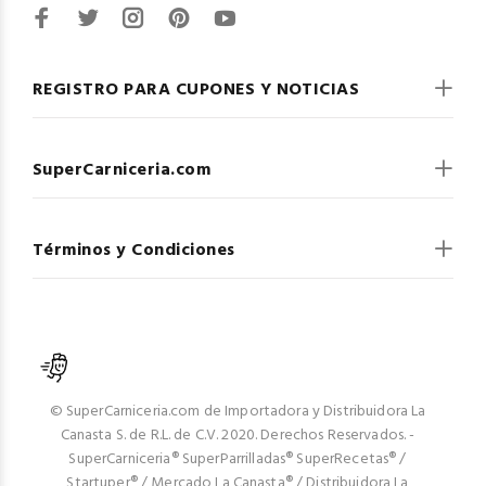
REGISTRO PARA CUPONES Y NOTICIAS
SuperCarniceria.com
Términos y Condiciones
© SuperCarniceria.com de Importadora y Distribuidora La
Canasta S. de R.L. de C.V. 2020. Derechos Reservados. -
SuperCarniceria® SuperParrilladas® SuperRecetas® /
Startuper® / Mercado La Canasta® / Distribuidora La