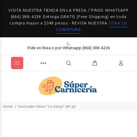
VISITA NUESTRA TIENDA EN LA PRESA / PINOS WHATSAPP
(664) 388-4236. Entrega GRATIS (Free Shipping) en toda
compra mayor a $349 pesos - REVISA NUESTRA
ZONA DE
COBERTURA
Pide en línea o por Whatsapp (664) 388-4236
Home
Sazonador Mixto "La Abeja" (60 gr)