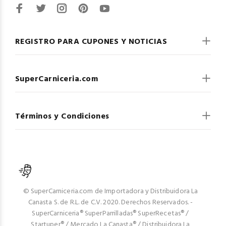
REGISTRO PARA CUPONES Y NOTICIAS
SuperCarniceria.com
Términos y Condiciones
© SuperCarniceria.com de Importadora y Distribuidora La
Canasta S. de R.L. de C.V. 2020. Derechos Reservados. -
SuperCarniceria® SuperParrilladas® SuperRecetas® /
Startuper® / Mercado La Canasta® / Distribuidora La