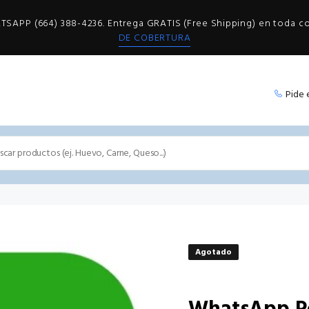
SAPP (664) 388-4236. Entrega GRATIS (Free Shipping) en toda 
DE COBERTURA
Pide 
Agotado