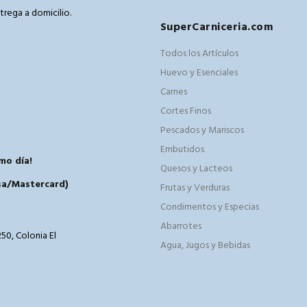
trega a domicilio.
SuperCarniceria.com
m
Todos los Artículos
Huevo y Esenciales
Carnes
Cortes Finos
Pescados y Mariscos
Embutidos
mo día!
Quesos y Lacteos
isa/Mastercard)
Frutas y Verduras
Condimentos y Especias
Abarrotes
50, Colonia El
Agua, Jugos y Bebidas