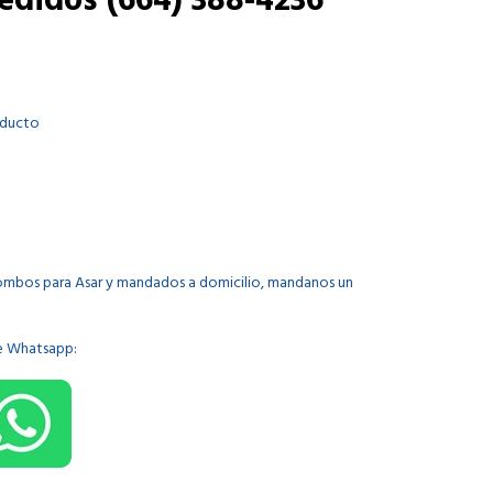
didos (664) 388-4236
oducto
ombos para Asar y mandados a domicilio, mandanos un
de Whatsapp: